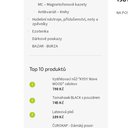
MC – Magnetofonové kazety
Antikvariát – Knihy
NA PO
Hudební nástroje, příslušenství, noty a
zpěvníky
Ezoterika
Dárkové poukazy
BAZAR - BURZA
Top 10 produktů
Vystřelovací nůž "KYDY Wave
WOOD" celokov
798 Kč
Tomahawk BLACK s pouzdrem
745 Kč
Latexová pleš
189 Kč
ČUROKAP - Dámský pisoir-