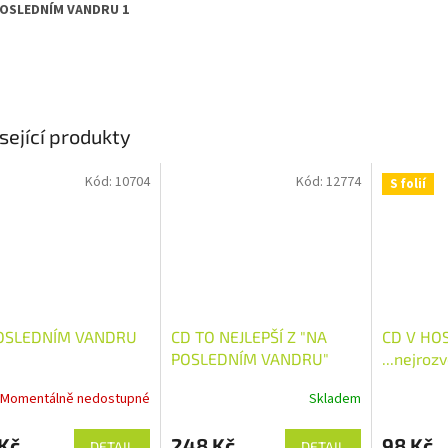
POSLEDNÍM VANDRU 1
sející produkty
Kód:
10704
Kód:
12774
S folií
OSLEDNÍM VANDRU
CD TO NEJLEPŠÍ Z "NA
CD V HOS
POSLEDNÍM VANDRU"
...nejroz
písně
Momentálně nedostupné
Skladem
Kč
248 Kč
98 Kč
DETAIL
DETAIL