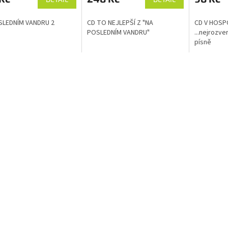
SLEDNÍM VANDRU 2
CD TO NEJLEPŠÍ Z "NA
CD V HOSPO
POSLEDNÍM VANDRU"
...nejrozve
písně