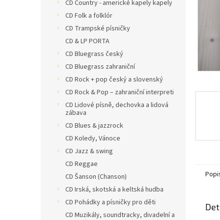
n
CD Country - americké kapely kapely
e
CD Folk a folklór
l
CD Trampské písničky
CD & LP PORTA
CD Bluegrass český
CD Bluegrass zahraniční
CD Rock + pop český a slovenský
CD Rock & Pop – zahraniční interpreti
CD Lidové písně, dechovka a lidová
zábava
CD Blues & jazzrock
CD Koledy, Vánoce
CD Jazz & swing
CD Reggae
Popi
CD Šanson (Chanson)
CD Irská, skotská a keltská hudba
CD Pohádky a písničky pro děti
Det
CD Muzikály, soundtracky, divadelní a