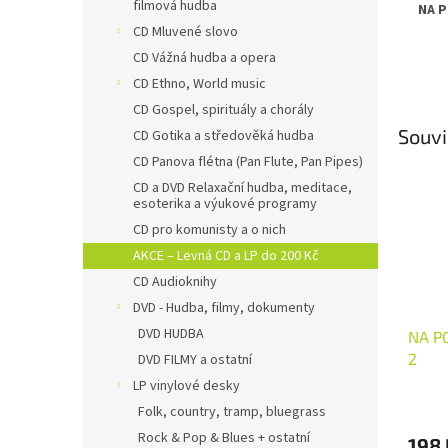
filmová hudba
NA 
CD Mluvené slovo
CD Vážná hudba a opera
CD Ethno, World music
CD Gospel, spirituály a chorály
Souvi
CD Gotika a středověká hudba
CD Panova flétna (Pan Flute, Pan Pipes)
CD a DVD Relaxační hudba, meditace,
esoterika a výukové programy
CD pro komunisty a o nich
AKCE – Levná CD a LP do 200 Kč
CD Audioknihy
DVD - Hudba, filmy, dokumenty
DVD HUDBA
NA P
2
DVD FILMY a ostatní
LP vinylové desky
Folk, country, tramp, bluegrass
Rock & Pop & Blues + ostatní
198 