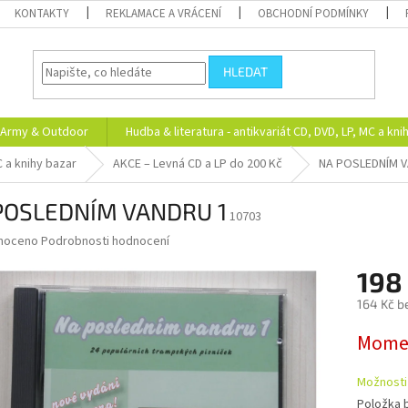
KONTAKTY
REKLAMACE A VRÁCENÍ
OBCHODNÍ PODMÍNKY
HLEDAT
Army & Outdoor
Hudba & literatura - antikvariát CD, DVD, LP, MC a kni
C a knihy bazar
AKCE – Levná CD a LP do 200 Kč
NA POSLEDNÍM V
POSLEDNÍM VANDRU 1
10703
né
noceno
Podrobnosti hodnocení
ní
198
u
164 Kč b
Měrná
Momen
cena:
ek.
Možnosti
Položka 