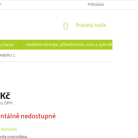
PODMÍNKY OCHRANY OSOBNÍCH ÚDAJŮ
DOPRAVA A PLATBA
Přihlášení
NÁKUPNÍ
Prázdný košík
KOŠÍK
hy bazar
Hudební nástroje, příslušenství, noty a zpěvníky
Ezote
ANDRU 1
 Kč
ez DPH
tálně nedostupné
 doručení
byla vyprodána…