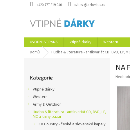
Přejít
+420 777 319 040
azbest@azbestus.cz
na
obsah
ÚVODNÍ STRANA
Vtipné dárky
Western
Domů
Hudba & literatura - antikvariát CD, DVD, LP, M
P
NA 
o
Přeskočit
s
Průměr
Neohod
Kategorie
kategorie
t
hodnoce
r
produkt
Vtipné dárky
a
je
Western
0,0
n
z
Army & Outdoor
n
5
í
Hudba & literatura - antikvariát CD, DVD, LP,
hvězdič
MC a knihy bazar
p
CD Country - české a slovenské kapely
a