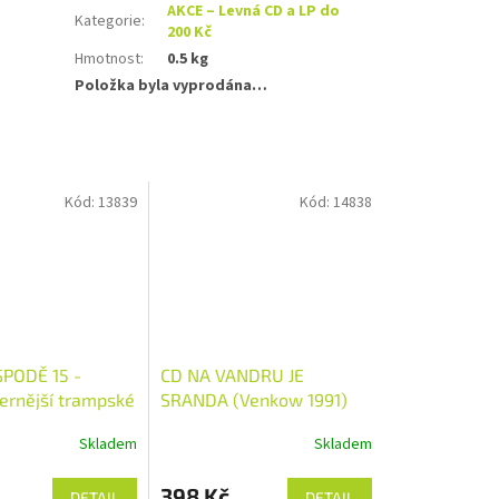
AKCE – Levná CD a LP do
Kategorie
:
200 Kč
Hmotnost
:
0.5 kg
Položka byla vyprodána…
Kód:
13839
Kód:
14838
PODĚ 15 -
CD NA VANDRU JE
vernější trampské
SRANDA (Venkow 1991)
Skladem
Skladem
398 Kč
DETAIL
DETAIL