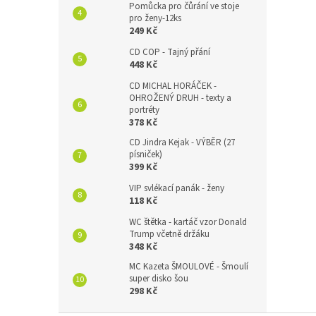
Pomůcka pro čůrání ve stoje
pro ženy-12ks
249 Kč
CD COP - Tajný přání
448 Kč
CD MICHAL HORÁČEK -
OHROŽENÝ DRUH - texty a
portréty
378 Kč
CD Jindra Kejak - VÝBĚR (27
písniček)
399 Kč
VIP svlékací panák - ženy
118 Kč
WC štětka - kartáč vzor Donald
Trump včetně držáku
348 Kč
MC Kazeta ŠMOULOVÉ - Šmoulí
super disko šou
298 Kč