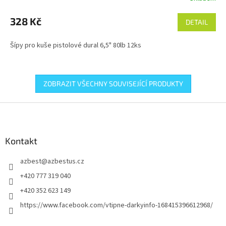
328 Kč
DETAIL
Šípy pro kuše pistolové dural 6,5" 80lb 12ks
ZOBRAZIT VŠECHNY SOUVISEJÍCÍ PRODUKTY
Z
á
p
a
Kontakt
t
azbest
@
azbestus.cz
í
+420 777 319 040
+420 352 623 149
https://www.facebook.com/vtipne-darkyinfo-168415396612968/