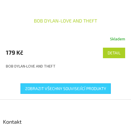
BOB DYLAN-LOVE AND THEFT
Skladem
179 Kč
DETAIL
BOB DYLAN-LOVE AND THEFT
ZOBRAZIT VŠECHNY SOUVISEJÍCÍ PRODUKTY
Z
á
p
a
Kontakt
t