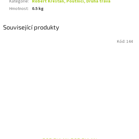
Kategorie
:
Robert Křesťan, Poutníci, Druhá tráva
Hmotnost
:
0.5 kg
Související produkty
Kód:
144