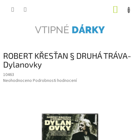
Přejít
NÁKUP
na
obsah
KOŠÍK
ROBERT KŘESŤAN § DRUHÁ TRÁVA-
Dylanovky
10463
Průměrné
Neohodnoceno
Podrobnosti hodnocení
hodnocení
produktu
je
0,0
z
5
hvězdiček.