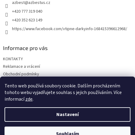
azbest
@
azbestus.cz
í
+420 777 319 040
+420 352 623 149
https://www.facebook.com/vtipne-darkyinfo-168415396612968/
Informace pro vás
KONTAKTY
Reklamace a vrácení
Obchodní podmínky
Podmínky ochrany osobních údajů
Tento web používá soubory cookie. Dalším procházením
Doprava a platba
tohoto webu vyjadřujete souhlas s jejich používáním. Více
informací
zde
.
Nastavení
Vytvořil Shoptet
Souhlasím
Copyright 2026
Vtipné dárky
. Všechna práva vyhrazena.