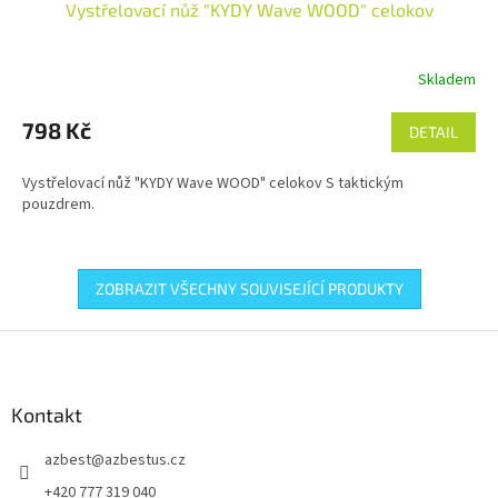
Vystřelovací nůž "KYDY Wave WOOD" celokov
Skladem
Průměrné
hodnocení
produktu
798 Kč
DETAIL
je
5,0
Vystřelovací nůž "KYDY Wave WOOD" celokov S taktickým
z
pouzdrem.
5
hvězdiček.
ZOBRAZIT VŠECHNY SOUVISEJÍCÍ PRODUKTY
Z
á
p
a
Kontakt
t
azbest
@
azbestus.cz
í
+420 777 319 040