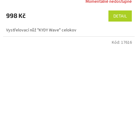
Momentálně nedostupné
Průměrné
hodnocení
produktu
998 Kč
DETAIL
je
5,0
Vystřelovací nůž "KYDY Wave" celokov
z
5
Kód:
17616
hvězdiček.