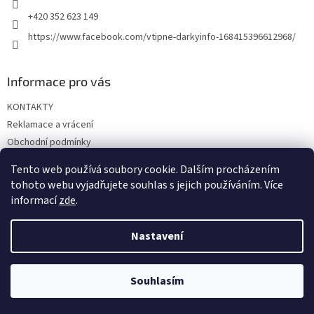
+420 352 623 149
https://www.facebook.com/vtipne-darkyinfo-168415396612968/
Informace pro vás
KONTAKTY
Reklamace a vrácení
Obchodní podmínky
Podmínky ochrany osobních údajů
Tento web používá soubory cookie. Dalším procházením
Doprava a platba
tohoto webu vyjadřujete souhlas s jejich používáním. Více
informací
zde
.
Nastavení
Vytvořil Shoptet
Souhlasím
Copyright 2026
Vtipné dárky
. Všechna práva vyhrazena.