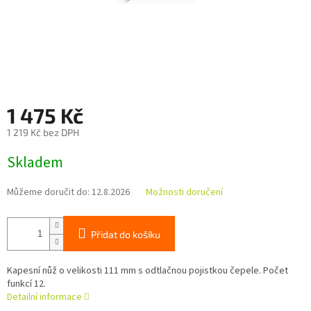
1 475 Kč
1 219 Kč bez DPH
Měrná
Skladem
cena:
Můžeme doručit do:
12.8.2026
Možnosti doručení
Přidat do košíku
Kapesní nůž o velikosti 111 mm s odtlačnou pojistkou čepele. Počet
funkcí 12.
Detailní informace