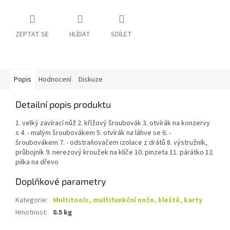
ZEPTAT SE
HLÍDAT
SDÍLET
Popis
Hodnocení
Diskuze
Detailní popis produktu
1. velký zavírací nůž 2. křížový šroubovák 3. otvírák na konzervy
s 4. - malým šroubovákem 5. otvírák na láhve se 6. -
šroubovákem 7. - odstraňovačem izolace z drátů 8. výstružník,
průbojník 9. nerezový kroužek na klíče 10. pinzeta 11. párátko 12.
pilka na dřevo
Doplňkové parametry
Kategorie
:
Multitools, multifunkční nože, kleště, karty
Hmotnost
:
0.5 kg